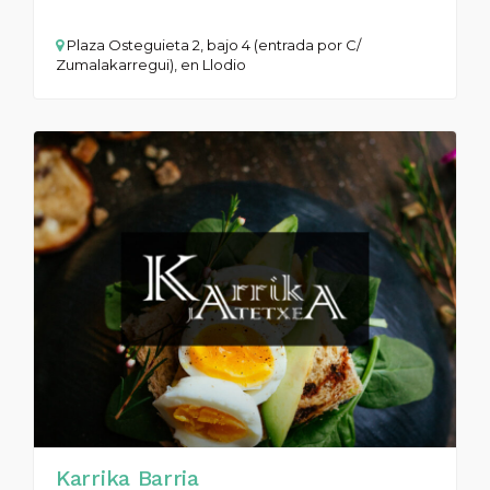
Plaza Osteguieta 2, bajo 4 (entrada por C/
Zumalakarregui), en Llodio
Karrika Barria