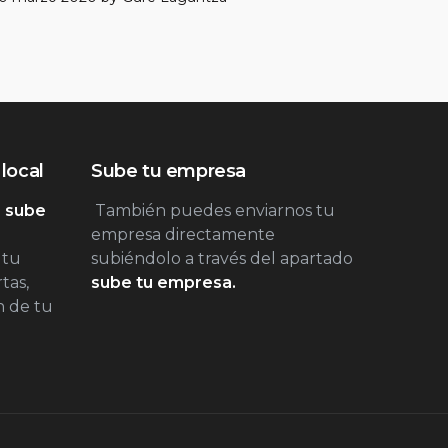
local
Sube tu empresa
 sube
También puedes enviarnos tu
empresa directamente
 tu
subiéndolo a través del apartado
tas,
sube tu empresa.
n de tu