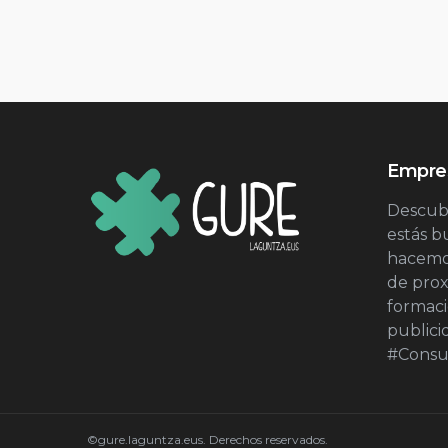
Empres
Descubr
estás 
hacemos
de prox
formac
publici
#Consu
©gure.laguntza.eus. Derechos reservados.