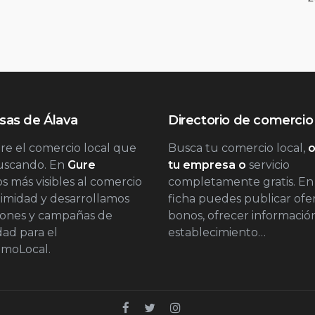
as de Álava
Directorio de comercio 
e el comercio local que
Busca tu comercio local,
o
buscando. En
Gure
tu empresa o
servicio
 más visibles al comercio
completamente gratis. En
imidad y desarrollamos
ficha puedes publicar ofer
iones y campañas de
bonos, ofrecer informació
dad para el
establecimiento…
moLocal.