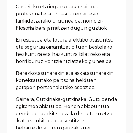
Gasteizko eta inguruetako hainbat
profesional eta proiekturen arteko
lankidetzarako bilgunea da, non bizi-
filosofia bera jarraitzen dugun guztiok.
Errespetua eta lotura afektibo osasuntsu
eta segurua oinarritzat dituen bestelako
hezkuntza eta hazkuntza bilatzeko eta
horri buruz kontzientziatzeko gunea da.
Berezkotasunarekin eta askatasunarekin
konektatutako pertsona helduen
garapen pertsonalerako espazioa.
Gainera, Gutxinaka-gutxinaka, Gutxidenda
egitamoa abiatu da. Honen abiapuntua
dendetan aurkitzea zaila den eta niretzat
ikutzea, ukitzea eta sentitzen
beharrezkoa diren gauzak zuei