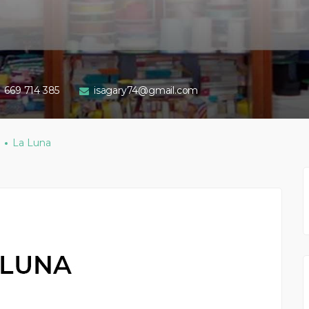
669 714 385
isagary74@gmail.com
La Luna