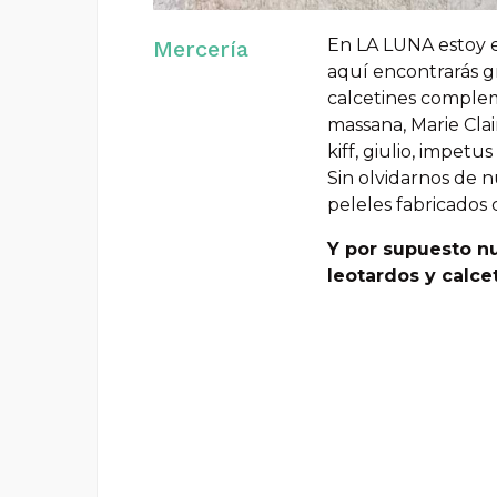
En LA LUNA estoy e
Mercería
aquí encontrarás gr
calcetines complem
massana, Marie Clair
kiff, giulio, impetu
Sin olvidarnos de 
peleles fabricados 
Y por supuesto nu
leotardos y calc