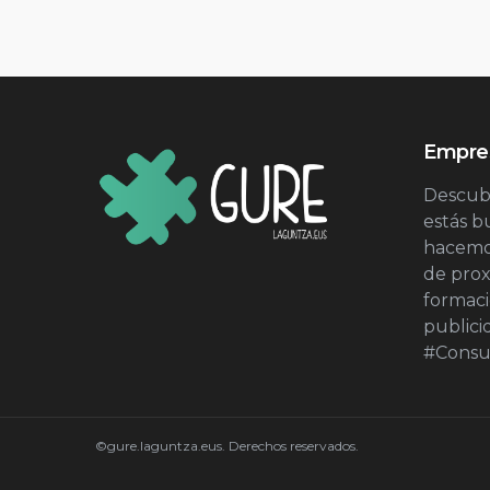
Empres
Descubr
estás 
hacemos
de prox
formac
publici
#Consu
©gure.laguntza.eus. Derechos reservados.