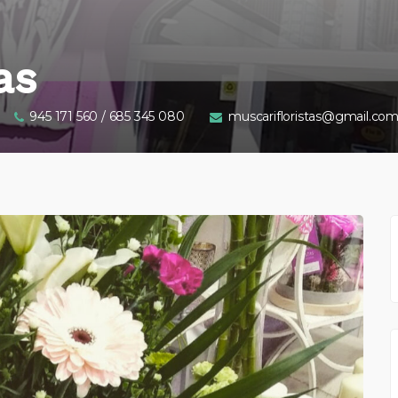
as
945 171 560 / 685 345 080
muscarifloristas@gmail.co