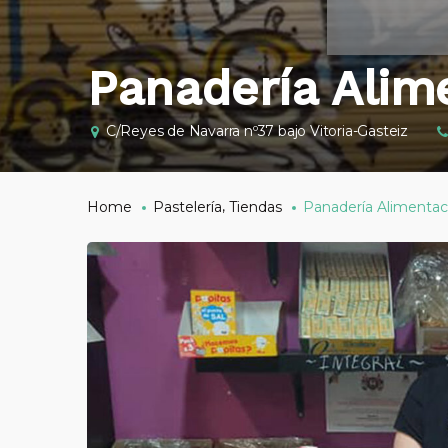
Panadería Alim
C/Reyes de Navarra nº37 bajo Vitoria-Gasteiz
,
Home
Pastelería
Tiendas
Panadería Alimentac