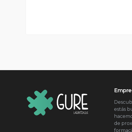
Empres
Descubr
estás 
hacemos
de prox
formac