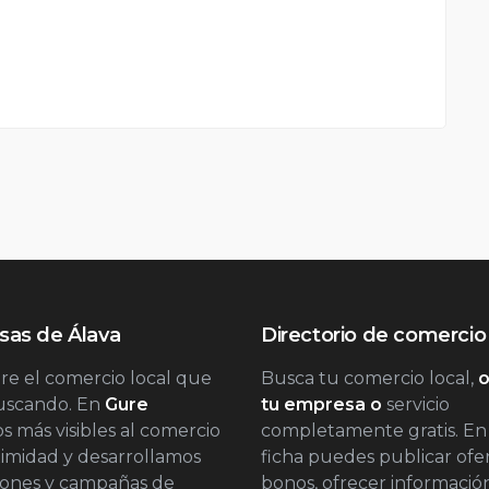
as de Álava
Directorio de comercio 
e el comercio local que
Busca tu comercio local,
o
buscando. En
Gure
tu empresa o
servicio
 más visibles al comercio
completamente gratis. En
imidad y desarrollamos
ficha puedes publicar ofer
iones y campañas de
bonos, ofrecer informació