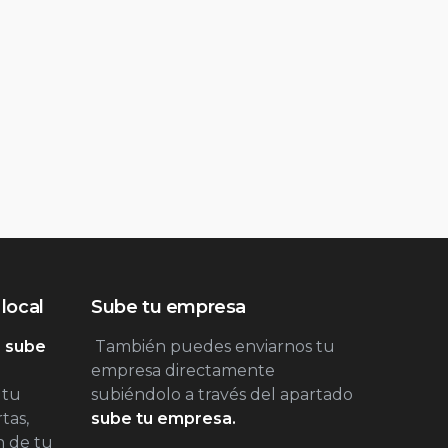
local
Sube tu empresa
 sube
También puedes enviarnos tu
empresa directamente
 tu
subiéndolo a través del apartado
tas,
sube tu empresa.
n de tu