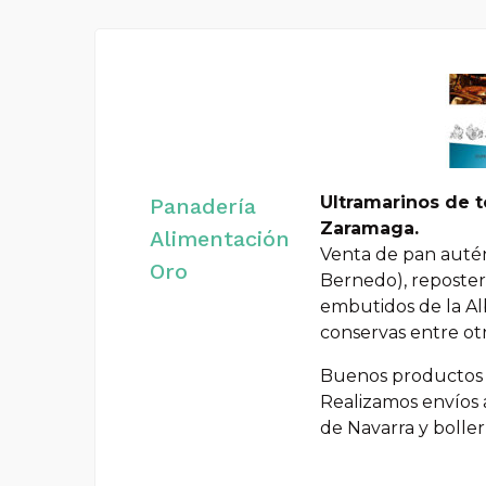
Ultramarinos de to
Panadería
Zaramaga.
Alimentación
Venta de pan autén
Oro
Bernedo), reposterí
embutidos de la Alb
conservas entre otr
Buenos productos d
Realizamos envíos 
de Navarra y boller