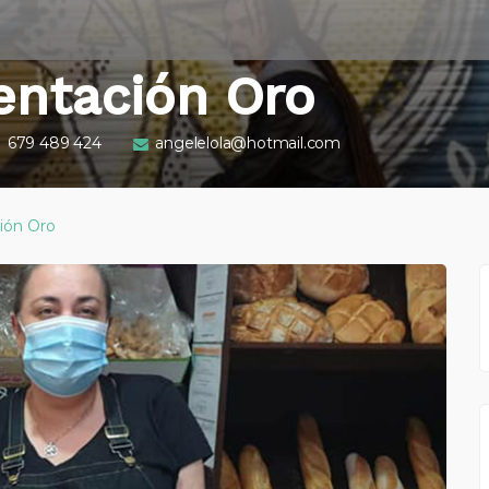
entación Oro
679 489 424
angelelola@hotmail.com
ión Oro