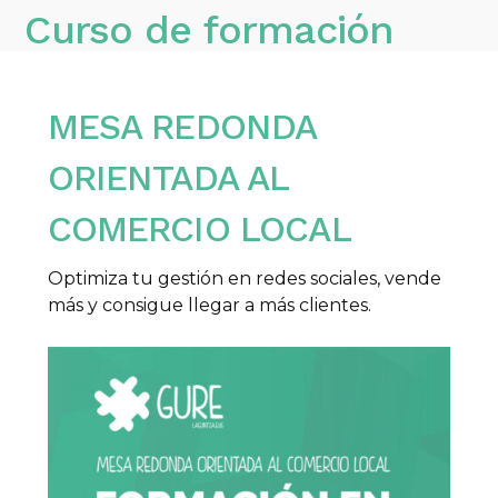
Curso de formación
gratis
MESA REDONDA
9 julio 2020
by
Gure Laguntza
0 comments
ORIENTADA AL
COMERCIO LOCAL
Optimiza tu gestión en redes sociales, vende
más y consigue llegar a más clientes.