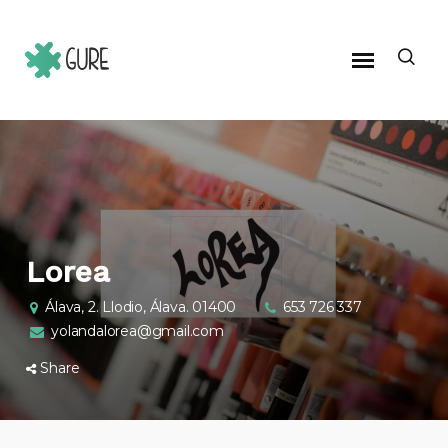
Lorea
Álava, 2. Llodio, Álava. 01400
653 726 337
yolandalorea@gmail.com
Share